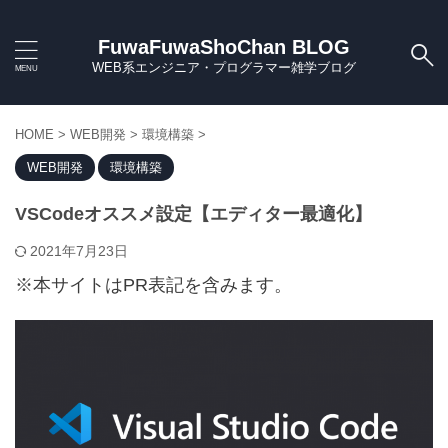
FuwaFuwaShoChan BLOG
WEB系エンジニア・プログラマー雑学ブログ
HOME
>
WEB開発
>
環境構築
>
WEB開発
環境構築
VSCodeオススメ設定【エディター最適化】
2021年7月23日
※本サイトはPR表記を含みます。