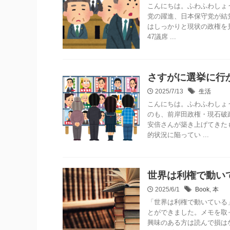
こんにちは。ふわふわしょう
党の躍進、日本保守党が結
はしっかりと現状の政権を
47議席 ...
さすがに選挙に行
2025/7/13
生活
こんにちは。ふわふわしょ
のも、前岸田政権・現石破
安倍さんが築き上げてきた
的状況に陥ってい ...
世界は利権で動い
2025/6/1
Book
,
本
「世界は利権で動いている
とができました。メモを取
興味のある方は読んで損は