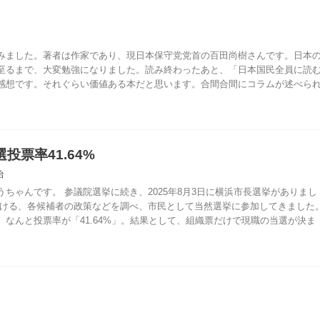
みました。著者は作家であり、現日本保守党党首の百田尚樹さんです。日本
至るまで、大変勉強になりました。読み終わったあと、「日本国民全員に読
感想です。それぐらい価値ある本だと思います。合間合間にコラムが述べら
投票率41.64%
治
ちゃんです。 参議院選挙に続き、2025年8月3日に横浜市長選挙がありまし
おける、各候補者の政策などを調べ、市民として当然選挙に参加してきました
なんと投票率が「41.64%」。結果として、組織票だけで現職の当選が決ま