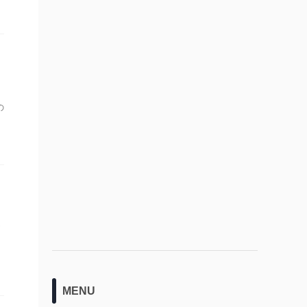
の
と
っ
。
MENU