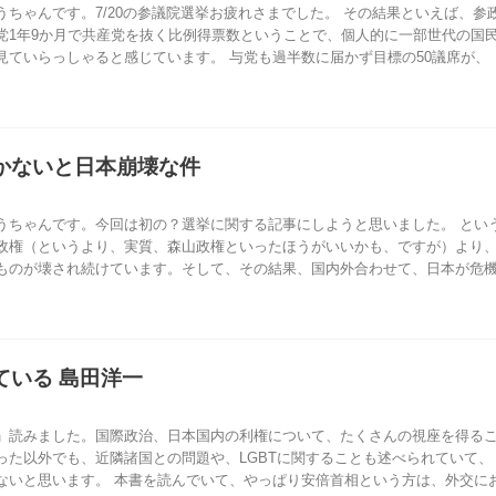
ちゃんです。7/20の参議院選挙お疲れさまでした。 その結果といえば、参
党1年9か月で共産党を抜く比例得票数ということで、個人的に一部世代の国
見ていらっしゃると感じています。 与党も過半数に届かず目標の50議席が、
かないと日本崩壊な件
うちゃんです。今回は初の？選挙に関する記事にしようと思いました。 とい
政権（というより、実質、森山政権といったほうがいいかも、ですが）より
ものが壊され続けています。そして、その結果、国内外合わせて、日本が危
ている 島田洋一
」読みました。国際政治、日本国内の利権について、たくさんの視座を得る
った以外でも、近隣諸国との問題や、LGBTに関することも述べられていて、
ないと思います。 本書を読んでいて、やっぱり安倍首相という方は、外交に