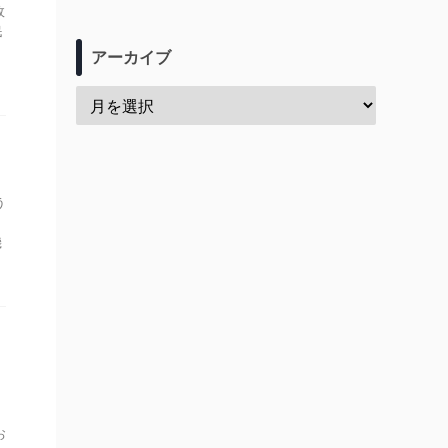
政
民
アーカイブ
う
、
機
こ
お