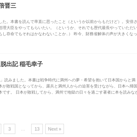
倍晋三
した。本書を読んで率直に思ったこと（というか以前からもだけど）。安倍
総理大臣をやってもらいたい。（というか、それでも歴代最長やっていただ
もし存命でもそれはかなわないことか..） 昨今、財務省解体の声が大きくな
州脱出記 稲毛幸子
出記」読みました。本書は戦争時代に満州への夢・希望を抱いて日本国からと満
本が敗戦国となってから、露兵と満州人からの迫害を受けながら、日本へ帰
本です。 日本が敗戦してから、満州で地獄の日々を過ごす著者に本を読みな
3
…
13
Next »