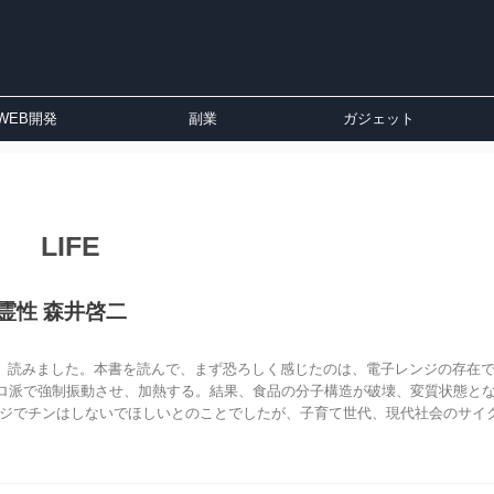
WEB開発
副業
ガジェット
LIFE
霊性 森井啓二
」読みました。本書を読んで、まず恐ろしく感じたのは、電子レンジの存在
ロ派で強制振動させ、加熱する。結果、食品の分子構造が破壊、変質状態と
ンジでチンはしないでほしいとのことでしたが、子育て世代、現代社会のサイ