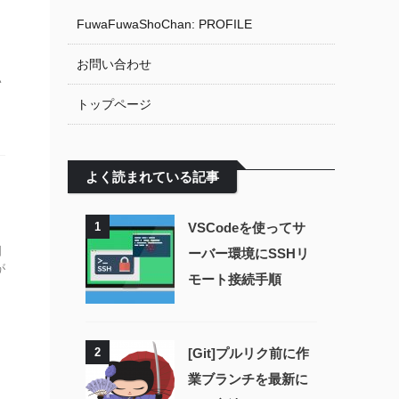
FuwaFuwaShoChan: PROFILE
さ
お問い合わせ
い
っ
トップページ
よく読まれている記事
1
VSCodeを使ってサ
国
ーバー環境にSSHリ
が
モート接続手順
2
[Git]プルリク前に作
業ブランチを最新に