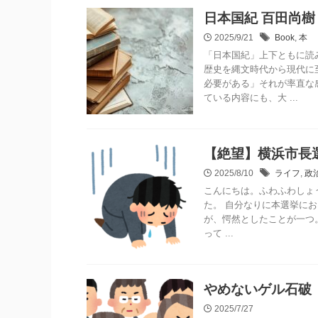
日本国紀 百田尚樹
2025/9/21
Book
,
本
「日本国紀」上下ともに読
歴史を縄文時代から現代に
必要がある」それが率直な
ている内容にも、大 ...
【絶望】横浜市長選
2025/8/10
ライフ
,
政
こんにちは。ふわふわしょう
た。 自分なりに本選挙に
が、愕然としたことが一つ。
って ...
やめないゲル石破
2025/7/27