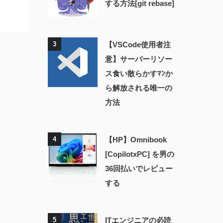
する方法[git rebase]
3
【VSCode使用者注
意】サーバーリソー
ス食い散らかすﾏﾝか
ら解放される唯一の
方法
4
【HP】Omnibook
[CopilotxPC] を男の
36回払いでレビュー
する
5
ITエンジニアの必読