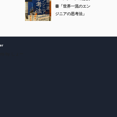
書「世界一流のエン
ジニアの思考法」
er
ets by しょー