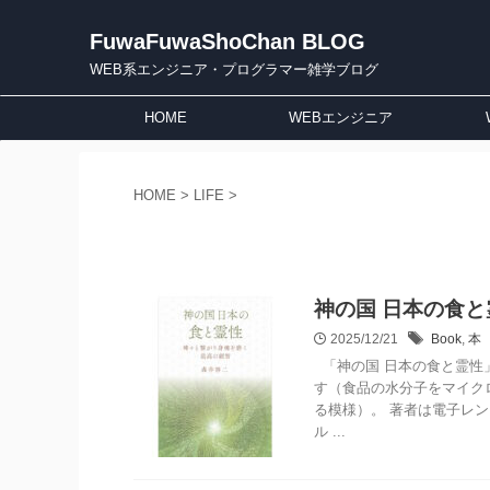
FuwaFuwaShoChan BLOG
WEB系エンジニア・プログラマー雑学ブログ
HOME
WEBエンジニア
HOME
>
LIFE
>
神の国 日本の食と
2025/12/21
Book
,
本
「神の国 日本の食と霊性
す（食品の水分子をマイク
る模様）。 著者は電子レ
ル ...