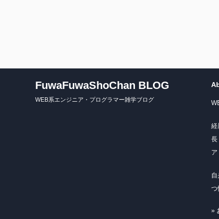
FuwaFuwaShoChan BLOG
A
WEB系エンジニア・プログラマー雑学ブログ
W
経
長
ア
自
つ
»