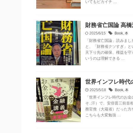
いてもピカイチ ...
財務省亡国論 高橋
2025/6/15
Book
,
本
「財務省亡国論」読みまし
と、「財務省クソすぎ」と
天下り先の確保、権益を守
いうのは理解できる ...
世界インフレ時代
2025/5/18
Book
,
本
「世界インフレ時代のお金
そ..汗）で、安倍晋三前
務官僚（大蔵省）だった方
こちらも大変勉強 ...