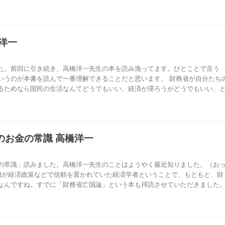
洋一
た。前回に引き続き、高橋洋一先生の本を読み漁ってます。ひとことで言う
いうのが本書を読んで一番理解できることだと思います。 財務省が自分たち
るためなら国民の生活なんてどうでもいい、経済が滞ろうがどうでもいい、
のお金の常識 高橋洋一
の常識」読みました。高橋洋一先生のことはようやく最近知りました。（お
首相が経済政策などで信頼を置かれていた経済学者ということで、もともと、財
なんですね。すでに「財務省亡国論」という本も拝読させていただきました