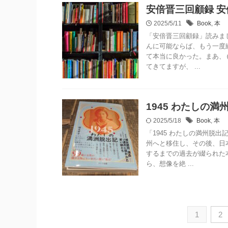
安倍晋三回顧録 安
2025/5/11
Book
,
本
「安倍晋三回顧録」読みま
んに可能ならば、もう一度
て本当に良かった。まあ、
てきてますが、 ...
1945 わたしの満
2025/5/18
Book
,
本
「1945 わたしの満州脱
州へと移住し、その後、日
するまでの過去が綴られた
ら、想像を絶 ...
1
2