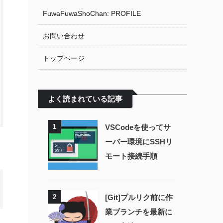
FuwaFuwaShoChan: PROFILE
お問い合わせ
トップページ
よく読まれている記事
1
VSCodeを使ってサ
ーバー環境にSSHリ
モート接続手順
2
[Git]プルリク前に作
業ブランチを最新に