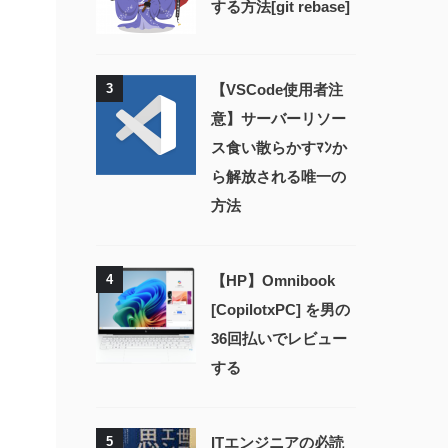
する方法[git rebase]
3
【VSCode使用者注
意】サーバーリソー
ス食い散らかすﾏﾝか
ら解放される唯一の
方法
4
【HP】Omnibook
[CopilotxPC] を男の
36回払いでレビュー
する
5
ITエンジニアの必読