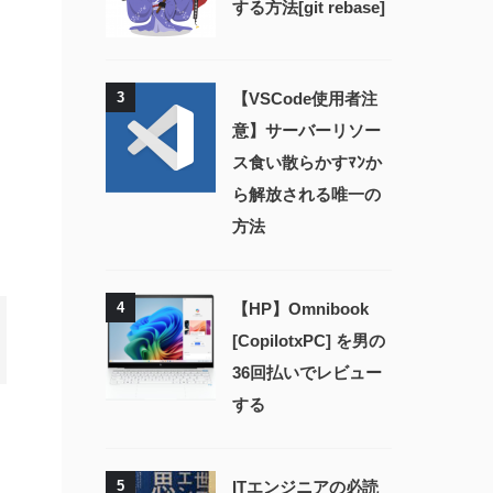
する方法[git rebase]
3
【VSCode使用者注
意】サーバーリソー
ス食い散らかすﾏﾝか
ら解放される唯一の
方法
4
【HP】Omnibook
[CopilotxPC] を男の
36回払いでレビュー
する
リ
5
ITエンジニアの必読