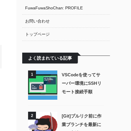
FuwaFuwaShoChan: PROFILE
お問い合わせ
トップページ
よく読まれている記事
1
VSCodeを使ってサ
ーバー環境にSSHリ
モート接続手順
2
[Git]プルリク前に作
業ブランチを最新に