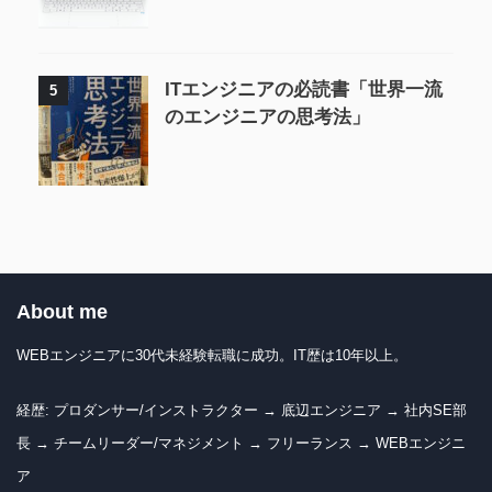
ITエンジニアの必読書「世界一流
5
のエンジニアの思考法」
About me
WEBエンジニアに30代未経験転職に成功。IT歴は10年以上。
経歴: プロダンサー/インストラクター → 底辺エンジニア → 社内SE部
長 → チームリーダー/マネジメント → フリーランス → WEBエンジニ
ア