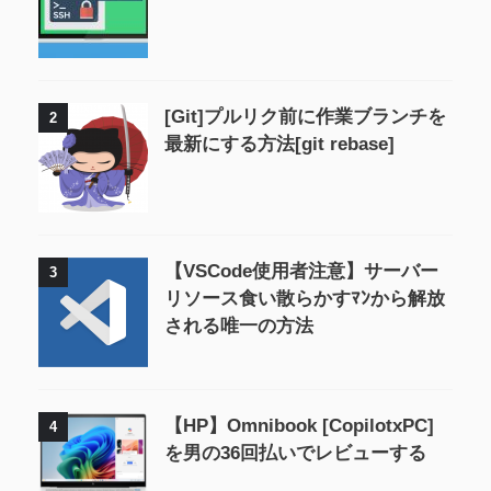
[Git]プルリク前に作業ブランチを
2
最新にする方法[git rebase]
【VSCode使用者注意】サーバー
3
リソース食い散らかすﾏﾝから解放
される唯一の方法
【HP】Omnibook [CopilotxPC]
4
を男の36回払いでレビューする