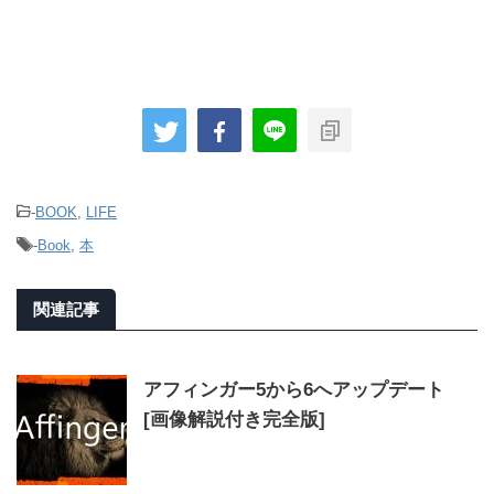
-
BOOK
,
LIFE
-
Book
,
本
関連記事
アフィンガー5から6へアップデート
[画像解説付き完全版]