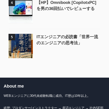
【HP】Omnibook [CopilotxPC]
4
を男の36回払いでレビューする
ITエンジニアの必読書「世界一流
5
のエンジニアの思考法」
About me
WEBエンジニアに30代未経験転職に成功。IT歴は10年以上。
経歴: プロダンサー/インストラクター → 底辺エンジニア → 社内SE部