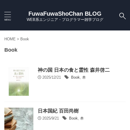
FuwaFuwaShoChan BLOG
WEB系エンジニア・プログラマー雑学ブログ
HOME
>
Book
Book
神の国 日本の食と霊性 森井啓二
2025/12/21
Book
,
本
日本国紀 百田尚樹
2025/9/21
Book
,
本