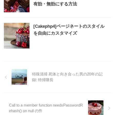
有効・無効にする方法
[Cakephp4]ページネートのスタイル
を自由にカスタマイズ
特殊清掃 死体と向き合った男の20年の記
録: 特掃隊長
Call to a member function needsPasswordR
ehash() on null の件