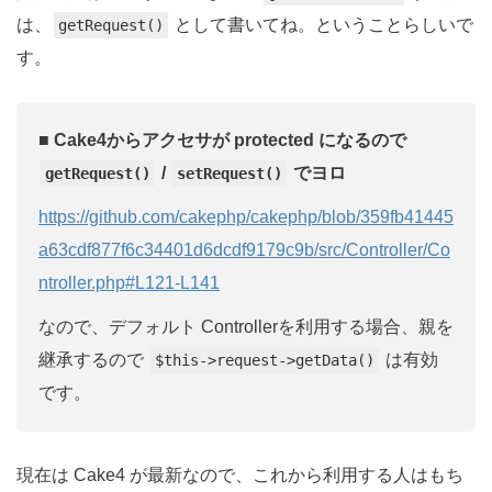
は、
として書いてね。ということらしいで
getRequest()
す。
■ Cake4からアクセサが protected になるので
/
でヨロ
getRequest()
setRequest()
https://github.com/cakephp/cakephp/blob/359fb41445
a63cdf877f6c34401d6dcdf9179c9b/src/Controller/Co
ntroller.php#L121-L141
なので、デフォルト Controllerを利用する場合、親を
継承するので
は有効
$this->request->getData()
です。
現在は Cake4 が最新なので、これから利用する人はもち