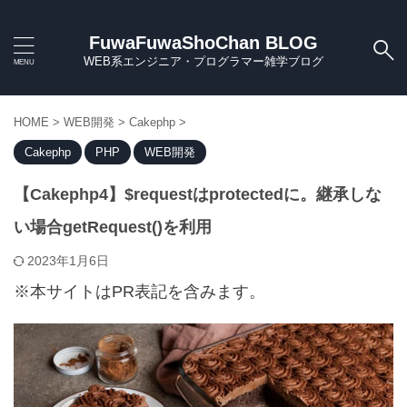
FuwaFuwaShoChan BLOG
WEB系エンジニア・プログラマー雑学ブログ
HOME
>
WEB開発
>
Cakephp
>
Cakephp
PHP
WEB開発
【Cakephp4】$requestはprotectedに。継承しな
い場合getRequest()を利用
2023年1月6日
※本サイトはPR表記を含みます。