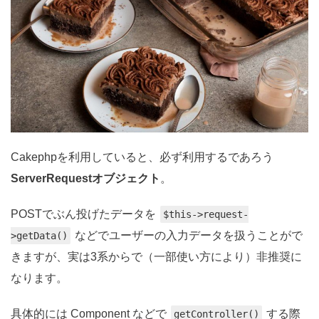
Cakephpを利用していると、必ず利用するであろう
ServerRequestオブジェクト
。
POSTでぶん投げたデータを
$this->request-
などでユーザーの入力データを扱うことがで
>getData()
きますが、実は3系からで（一部使い方により）非推奨に
なります。
具体的には Component などで
する際
getController()