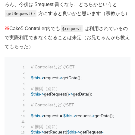
ろん、今後は $request 書くなら、どちらかというと
方にすると良いかと思います（宗教かも）
getRequest()
※
Cake5 Controller内でも
は利用されているの
$request
で実際利用できなくなることは未定（お兄ちゃんから教え
てもらった）
// ControllerなどでGET
$this
->
request
->
getData
()
;
// 推奨（別に）
$this
->
getRequest
()
->
getData
()
;
// ControllerなどでSET
$this
->
request
 = 
$this
->
request
->
getData
()
;
// 推奨（別に）
$this
->
setRequest
(
$this
->
getRequest
-