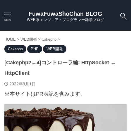
FuwaFuwaShoChan BLOG
WEB系エンジニア・プログラマー雑学ブログ
HOME
>
WEB開発
>
Cakephp
>
Cakephp
PHP
WEB開発
[Cakephp2→4]コントローラ編: HttpSocket →
HttpClient
2022年9月1日
※本サイトはPR表記を含みます。