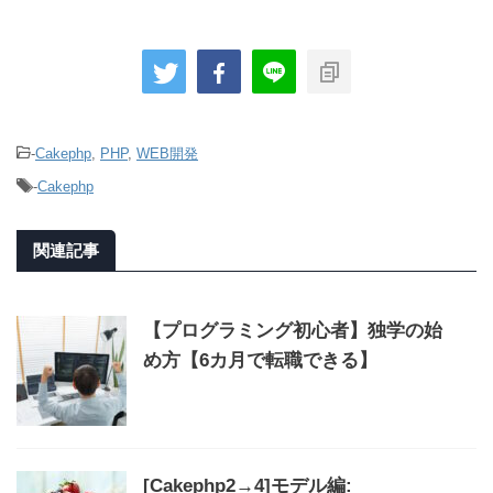
-
Cakephp
,
PHP
,
WEB開発
-
Cakephp
関連記事
【プログラミング初心者】独学の始
め方【6カ月で転職できる】
[Cakephp2→4]モデル編: