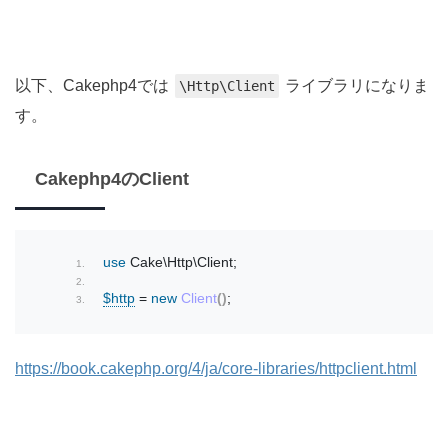
以下、Cakephp4では
ライブラリになりま
\Http\Client
す。
Cakephp4のClient
use
 Cake\Http\Client;
$http
 = 
new
Client
()
;
https://book.cakephp.org/4/ja/core-libraries/httpclient.html