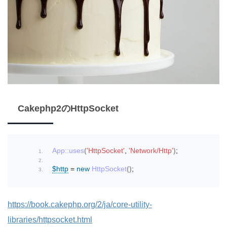
Cakephp2のHttpSocket
App::uses
(
'HttpSocket'
, 
'Network/Http'
)
;
$http
 = 
new
HttpSocket
()
;
https://book.cakephp.org/2/ja/core-utility-
libraries/httpsocket.html