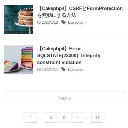
【Cakephp4】CSRFとFormProtection
を無効にする方法
2023/1/12
Cakephp
【Cakephp4】Error
SQLSTATE[23000]: Integrity
constraint violation
2023/1/11
Cakephp
Next »
1
…
5
6
7
…
11