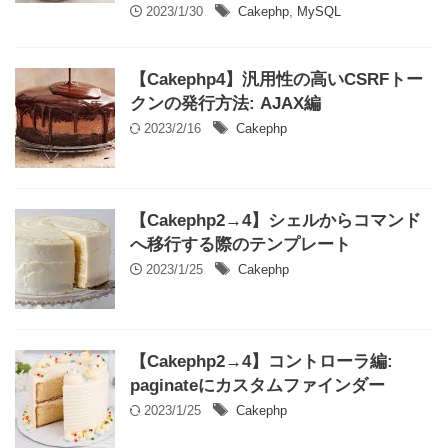
2023/1/30
Cakephp
,
MySQL
【Cakephp4】汎用性の高いCSRFトー
クンの発行方法: AJAX編
2023/2/16
Cakephp
【Cakephp2→4】シェルからコマンド
へ移行する際のテンプレート
2023/1/25
Cakephp
【Cakephp2→4】コントローラ編:
paginateにカスタムファインダー
2023/1/25
Cakephp